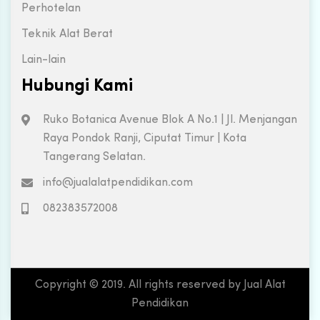
Perhotelan
Teknik Alat Berat
Lain-lain
Hubungi Kami
Ruko Botanica Avenue Blok A No.1 | Jl. Menjangan
Raya Pondok Ranji, Ciputat Timur | Kota
Tangerang Selatan.
info@jualalatpendidikan.com
082383572008
Copyright © 2019. All rights reserved by Jual Alat
Pendidikan